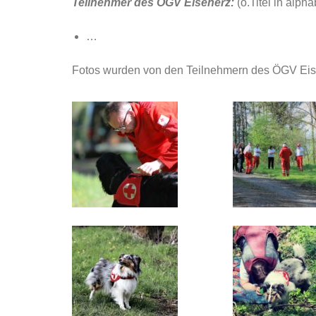
Teilnehmer des ÖGV Eisenerz:
(o.Titel in alph
…
Fotos wurden von den Teilnehmern des ÖGV Eisen