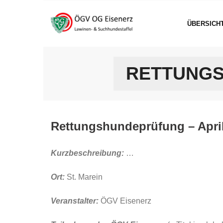
Skip
to
ÜBERSICH
content
RETTUNGS
Rettungshundeprüfung – Apri
Kurzbeschreibung:
…
Ort:
St. Marein
Veranstalter:
ÖGV Eisenerz