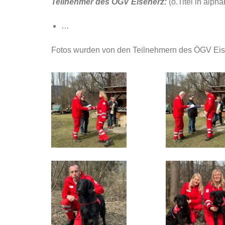
Teilnehmer des ÖGV Eisenerz:
(o.Titel in alph
…
Fotos wurden von den Teilnehmern des ÖGV Eisen