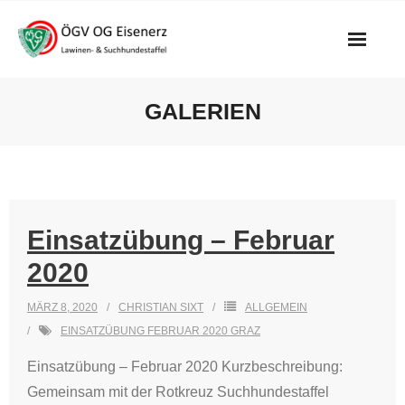
Skip
to
content
GALERIEN
Einsatzübung – Februar
2020
MÄRZ 8, 2020
CHRISTIAN SIXT
ALLGEMEIN
EINSATZÜBUNG FEBRUAR 2020 GRAZ
Einsatzübung – Februar 2020 Kurzbeschreibung:
Gemeinsam mit der Rotkreuz Suchhundestaffel